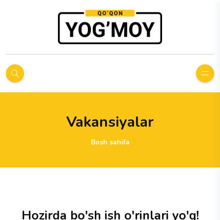
Vakansiyalar
Bosh sahifa
Hozirda bo'sh ish o'rinlari yo'q!