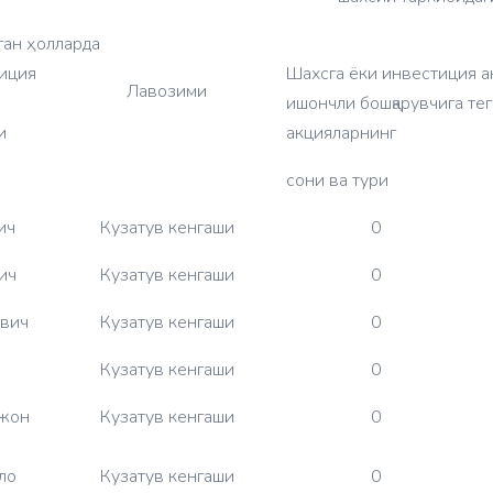
ган ҳолларда
иция
Шахсга ёки инвестиция 
Лавозими
ишончли бошқарувчига те
и
акцияларнинг
сони ва тури
ич
Кузатув кенгаши
0
ич
Кузатув кенгаши
0
вич
Кузатув кенгаши
0
Кузатув кенгаши
0
джон
Кузатув кенгаши
0
ло
Кузатув кенгаши
0