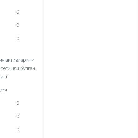
0
0
0
ия активларини
 тегишли бўлган
нинг
ури
0
0
0