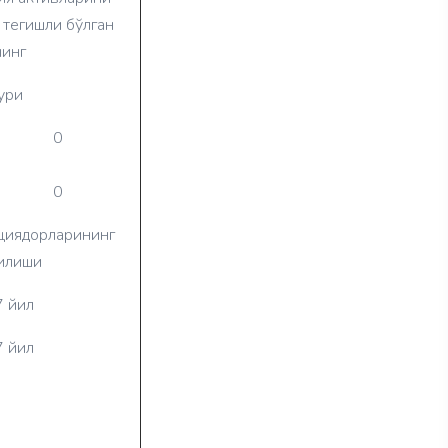
 тегишли бўлган
нинг
ури
0
0
кциядорларининг
илиши
7 йил
7 йил