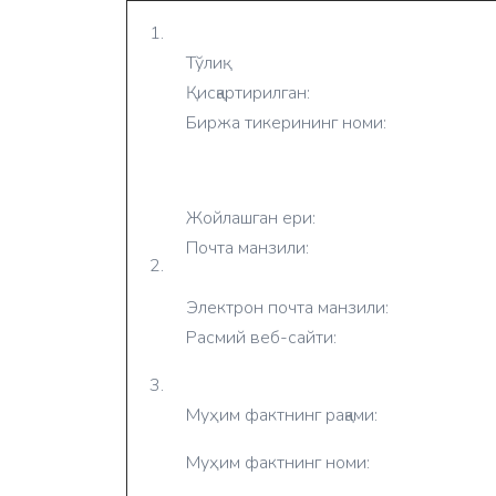
1.
Тўлиқ:
Қисқартирилган:
Биржа тикерининг номи:
Жойлашган ери:
Почта манзили:
2.
Электрон почта манзили:
Расмий веб-сайти:
3.
Муҳим фактнинг рақами:
Муҳим фактнинг номи: