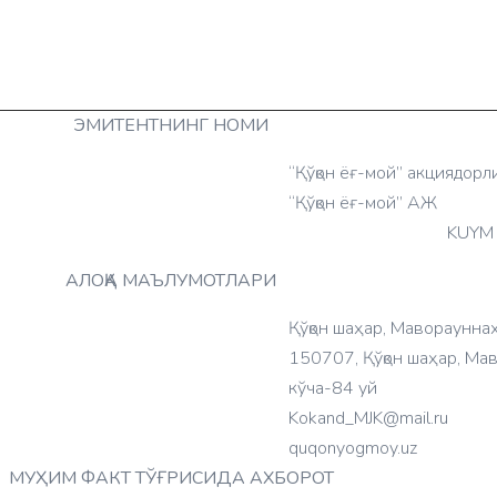
ЭМИТЕНТНИНГ НОМИ
“Қўқон ёғ-мой” акциядор
“Қўқон ёғ-мой” АЖ
KUYM
АЛОҚА МАЪЛУМОТЛАРИ
Қўқон шаҳар, Мавораунна
150707, Қўқон шаҳар, Ма
кўча-84 уй
Kokand_MJK@mail.ru
quqonyogmoy.uz
МУҲИМ ФАКТ ТЎҒРИСИДА АХБОРОТ