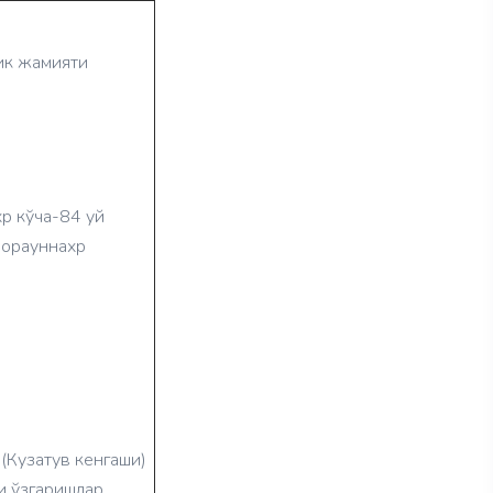
лик жамияти
хр кўча-84 уй
ворауннахр
(Кузатув кенгаши)
и ўзгаришлар