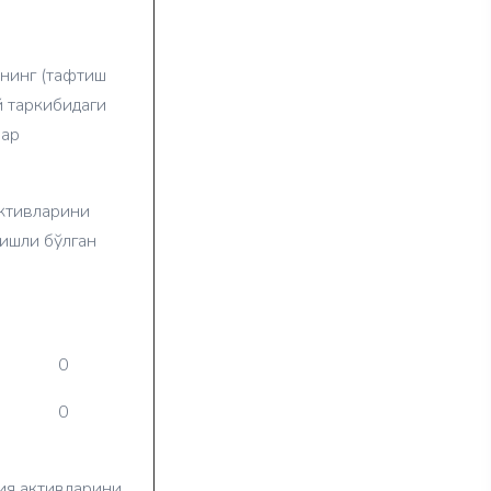
нинг (тафтиш
й таркибидаги
лар
активларини
гишли бўлган
0
0
ия активларини