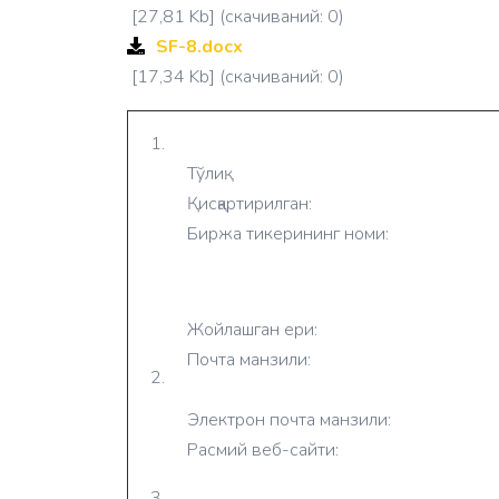
[27,81 Kb] (cкачиваний: 0)
SF-8.docx
[17,34 Kb] (cкачиваний: 0)
1.
Тўлиқ:
Қисқартирилган:
Биржа тикерининг номи:
Жойлашган ери:
Почта манзили:
2.
Электрон почта манзили:
Расмий веб-сайти:
3.