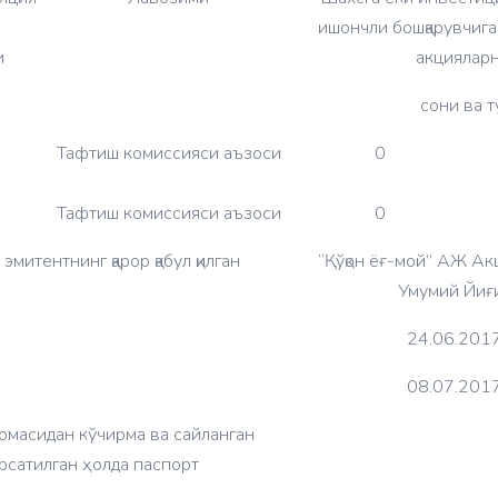
ишончли бошқарувчига
и
акциялар
сони ва т
Тафтиш комиссияси аъзоси
0
Тафтиш комиссияси аъзоси
0
митентнинг қарор қабул қилган
“Қўқон ёғ-мой” АЖ А
Умумий Йиғ
24.06.201
08.07.201
масидан кўчирма ва сайланган
рсатилган ҳолда паспорт