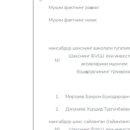
Муҳим фактнинг рақами:
Муҳим фактнинг номи:
мансабдор шахснинг ваколати тугатил
Шахснинг Ф.И.Ш. ёки инвест
№
активларини ишончли
бошқарувчининг тўлиқ ном
1.
Мирзаев Бахром Боходирови
2.
Джумаев Хуршид Тургунбаев
мансабдор шахс сайланган (тайинланг
№
Шахснинг Ф.И.Ш. ёки инвест