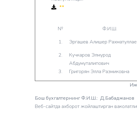
**
№
Ф.И.Ш.
1.
Эргашев Алишер Рахматуллае
2.
Кучкаров Элмурод
Абдумуталипович
3.
Григорян Элла Размиковна
Иж
Бош бухгалтернинг Ф.И.Ш.: ‎ Д.Бабаджанов
Веб-сайтда ахборот жойлаштирган ваколатли 