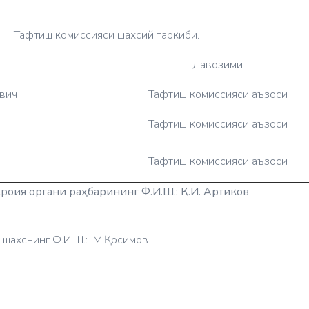
Тафтиш комиссияси шахсий таркиби.
Лавозими
вич
Тафтиш комиссияси аъзоси
Тафтиш комиссияси аъзоси
Тафтиш комиссияси аъзоси
роия органи раҳбарининг Ф.И.Ш.:‎
К.И. Артиков
шахснинг Ф.И.Ш.: ‎ М.Қосимов