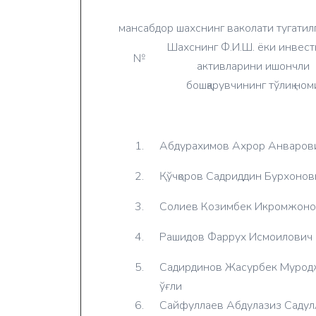
мансабдор шахснинг ваколати тугатил
Шахснинг Ф.И.Ш. ёки инвест
№
активларини ишончли
бошқарувчининг тўлиқ ном
1.
Абдурахимов Ахрор Анваров
2.
Қўчқоров Садриддин Бурхонов
3.
Солиев Козимбек Икромжоно
4.
Рашидов Фаррух Исмоилович
5.
Садирдинов Жасурбек Муро
ўғли
6.
Сайфуллаев Абдулазиз Садул