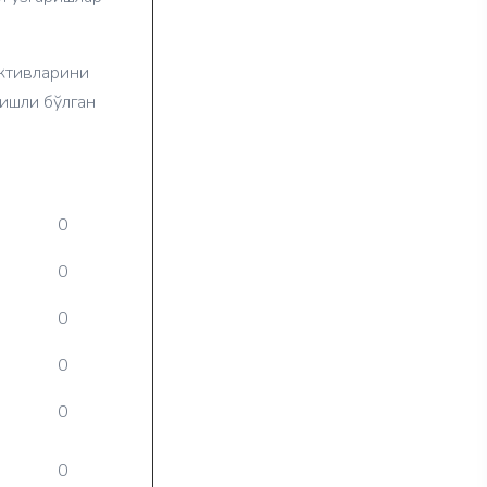
активларини
гишли бўлган
0
0
0
0
0
0