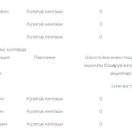
ович
Кузатув кенгаши
0
Кузатув кенгаши
0
Кузатув кенгаши
0
ан) ҳолларда
иция
Лавозими
Шахсга ёки инвестиц
ишончли бошқарувчига
и
акциялар
сони ва т
ич
Кузатув кенгаши
0
ич
Кузатув кенгаши
0
вич
Кузатув кенгаши
0