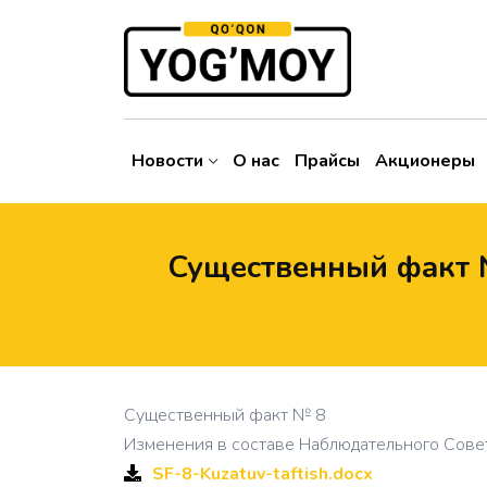
Новости
О нас
Прайсы
Акционеры
Существенный факт №
Существенный факт № 8
Изменения в составе Наблюдательного Сове
SF-8-Kuzatuv-taftish.docx