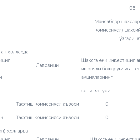
08
Мансабдор шахслар
комиссияси) шахси
ўзгариш
ган ҳолларда
иция
Шахсга ёки инвестиция 
Лавозими
ишончли бошқарувчига те
и
акцияларнинг
сони ва тури
ч
Тафтиш комиссияси аъзоси
0
ич
Тафтиш комиссияси аъзоси
0
ан) ҳолларда
иция
Лавозими
Шахсга ёки инвестиц