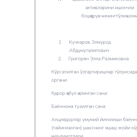
активларини ишончли
бошқарувчинингтўлиқ ном
1.
Кучкаров Элмурод
Абдумуталипович
2.
Григорян Элла Размиковна
Кўрсатилган ўзгартиришлар тўғрисида э
органи:
Қарор қабул қилинган сана:
Баённома тузилган сана:
Акциядорлар умумий йиғилиши баённо
(тайинланган) шахснинг яшаш жойи кў
маълумотлари