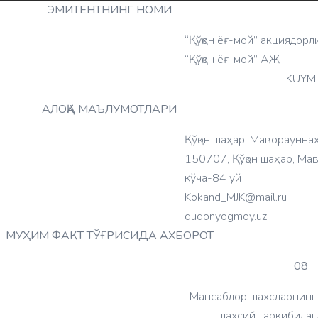
ЭМИТЕНТНИНГ НОМИ
“Қўқон ёғ-мой” акциядор
“Қўқон ёғ-мой” АЖ
KUYM
АЛОҚА МАЪЛУМОТЛАРИ
Қўқон шаҳар, Мавораунна
150707, Қўқон шаҳар, Ма
кўча-84 уй
Kokand_MJK@mail.ru
quqonyogmoy.uz
МУҲИМ ФАКТ ТЎҒРИСИДА АХБОРОТ
08
Мансабдор шахсларнинг 
шахсий таркибидаг