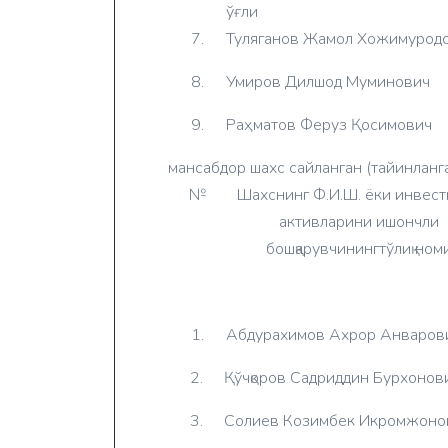
ўғли
7.
Туляганов Жамол Хожимурод
8.
Умиров Дилшод Муминович
9.
Раҳматов Феруз Қосимович
мансабдор шахс сайланган (тайинланг
№
Шахснинг Ф.И.Ш. ёки инвест
активларини ишончли
бошқарувчинингтўлиқ ном
1.
Абдурахимов Ахрор Анваров
2.
Қўчқоров Садриддин Бурхонов
3.
Солиев Козимбек Икромжоно