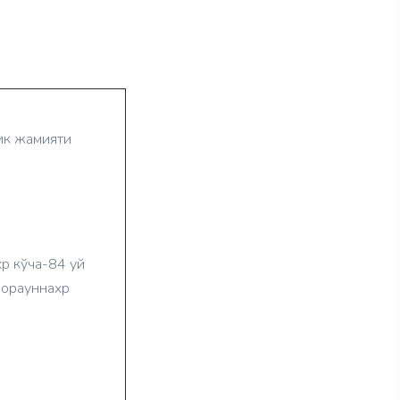
лик жамияти
хр кўча-84 уй
ворауннахр