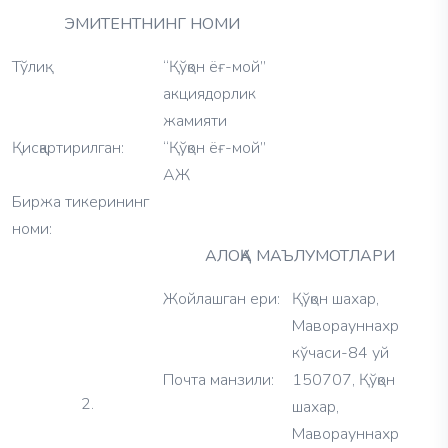
ЭМИТЕНТНИНГ НОМИ
Тўлиқ:
“Қўқон ёғ-мой”
акциядорлик
жамияти
Қисқартирилган:
“Қўқон ёғ-мой”
АЖ
Биржа тикерининг
номи:
АЛОҚА МАЪЛУМОТЛАРИ
Жойлашган ери:
Қўқон шахар,
Маворауннахр
кўчаси-84 уй
Почта манзили:
150707, Қўқон
2.
шахар,
Маворауннахр