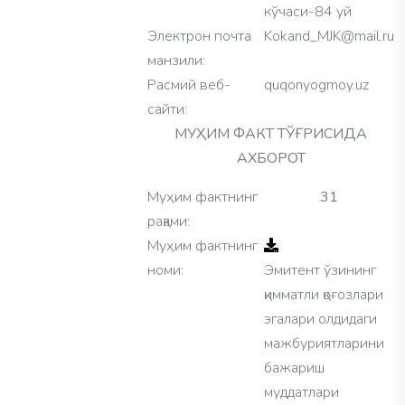
кўчаси-84 уй
Электрон почта
Kokand_MJK@mail.ru
манзили:
Расмий веб-
quqonyogmoy.uz
сайти:
МУҲИМ ФАКТ ТЎҒРИСИДА
АХБОРОТ
Муҳим фактнинг
31
рақами:
Муҳим фактнинг
номи:
Эмитент ўзининг
қимматли қоғозлари
эгалари олдидаги
мажбуриятларини
бажариш
муддатлари