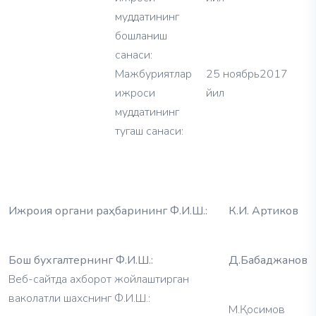
муддатининг
бошланиш
санаси:
Мажбуриятлар
25 ноябрь2017
ижроси
йил
муддатининг
тугаш санаси:
Ижроия органи раҳбарининг Ф.И.Ш.:‎
К.И. Артиков
‎Бош бухгалтернинг Ф.И.Ш.:‎
Д.Бабаджанов
‎Веб-сайтда ахборот жойлаштирган
ваколатли шахснинг Ф.И.Ш.:‎
М.Қосимов‎‎