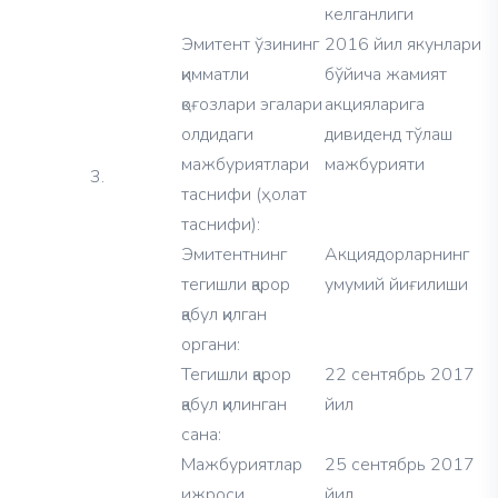
келганлиги
Эмитент ўзининг
2016 йил якунлари
қимматли
бўйича жамият
қоғозлари эгалари
акцияларига
олдидаги
дивиденд тўлаш
мажбуриятлари
мажбурияти
3.
таснифи (ҳолат
таснифи):
Эмитентнинг
Акциядорларнинг
тегишли қарор
умумий йиғилиши
қабул қилган
органи:
Тегишли қарор
22 сентябрь 2017
қабул қилинган
йил
сана:
Мажбуриятлар
25 сентябрь 2017
ижроси
йил