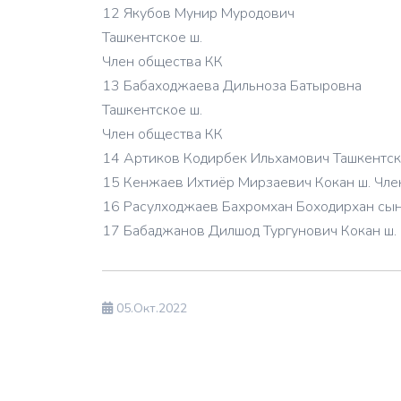
12 Якубов Мунир Муродович
Ташкентское ш.
Член общества КК
13 Бабаходжаева Дильноза Батыровна
Ташкентское ш.
Член общества КК
14 Артиков Кодирбек Ильхамович Ташкентск
15 Кенжаев Ихтиёр Мирзаевич Кокан ш. Чле
16 Расулходжаев Бахромхан Боходирхан сын 
17 Бабаджанов Дилшод Тургунович Кокан ш. 
05.Окт.2022