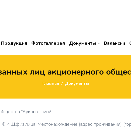
Продукция
Фотогаллерея
Документы
Вакансии
анных лиц акционерного общест
Главная
Документы
бщества “Кукон ег-мой”
Ф.И.Ш.физ.лица. Местонахождение (адрес проживания) (гор