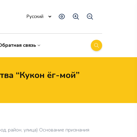
Обратная связь
ва “Кукон ёг-мой”
од, район, улица) Основание признания