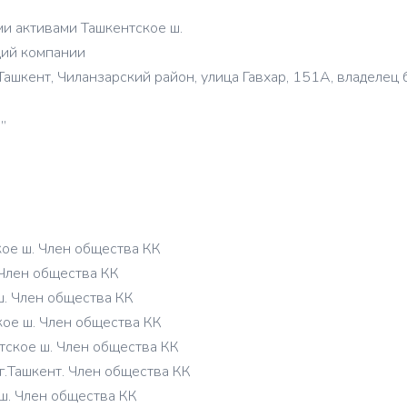
и активами ‎Ташкентское ш.
ций компании
шкент, Чиланзарский район, улица Гавхар, 151А, владелец
”
ое ш. Член общества КК
 Член общества КК
. Член общества КК
ое ш. Член общества КК
тское ш. Член общества КК
.Ташкент. Член общества КК
ш. Член общества КК