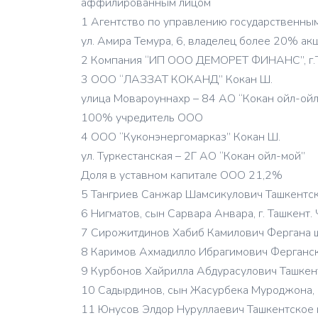
аффилированным лицом
1 Агентство по управлению государственным
ул. Амира Темура, 6, владелец более 20% ак
2 Компания “ИП ООО ДЕМОРЕТ ФИНАНС”, г.Та
3 ООО “ЛАЗЗАТ КОКАНД” Кокан Ш.
улица Мовароуннахр – 84 АО “Кокан ойл-ойл
100% учредитель ООО
4 ООО “Куконэнергомарказ” Кокан Ш.
ул. Туркестанская – 2Г АО “Кокан ойл-мой”
Доля в уставном капитале ООО 21,2%
5 Тангриев Санжар Шамсикулович Ташкентск
6 Нигматов, сын Сарвара Анвара, г. Ташкент.
7 Сирожитдинов Хабиб Камилович Фергана ш
8 Каримов Ахмадилло Ибрагимович Ферганск
9 Курбонов Хайрилла Абдурасулович Ташкен
10 Садырдинов, сын Жасурбека Муроджона, г
11 Юнусов Элдор Нуруллаевич Ташкентское 