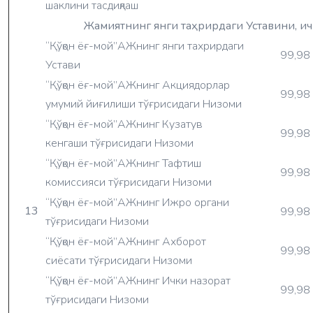
шаклини тасдиқлаш
Жамиятнинг янги таҳрирдаги Уставини, и
“Қўқон ёғ-мой”АЖнинг янги тахрирдаги
99,98
Устави
“Қўқон ёғ-мой”АЖнинг Акциядорлар
99,98
умумий йиғилиши тўғрисидаги Низоми
“Қўқон ёғ-мой”АЖнинг Кузатув
99,98
кенгаши тўғрисидаги Низоми
“Қўқон ёғ-мой”АЖнинг Тафтиш
99,98
комиссияси тўғрисидаги Низоми
“Қўқон ёғ-мой”АЖнинг Ижро органи
13
99,98
тўғрисидаги Низоми
“Қўқон ёғ-мой”АЖнинг Ахборот
99,98
сиёсати тўғрисидаги Низоми
“Қўқон ёғ-мой”АЖнинг Ички назорат
99,98
тўғрисидаги Низоми