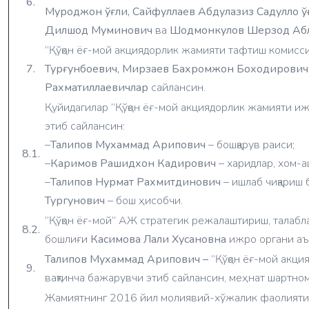
6.
Муроджон ўғли, Сайфуллаев Абдулазиз Садулло ў
Дилшод Муминович
ва
Шодмонкулов Шерзод Абл
”Қўқон ёғ-мой акциядорлик жамияти тафтиш комисс
7.
Турғунбоевич, Мирзаев Бахромжон Боходирови
Рахматиллаевичлар
сайлансин.
Қуйидагилар ”Қўқон ёғ-мой акциядорлик жамияти и
этиб сайлансин:
–
Талипов Мухаммад Арипович
– бошқарув раиси;
8.1.
–
Каримов Рашидхон Кадирович
– харидлар, хом-
–
Талипов Нурмат Рахмитдинович
– ишлаб чиқариш 
Тургунович
– бош ҳисобчи.
”Қўқон ёғ-мой” АЖ стратегик режалаштириш, талаб
8.2.
бошлиғи
Касимова Лали Хусановна
ижро органи аъ
Талипов Мухаммад Арипович –
”Қўқон ёғ-мой акц
9.
вақтинча бажарувчи этиб сайлансин, меҳнат шартно
Жамиятнинг 2016 йил молиявий-хўжалик фаолиятин