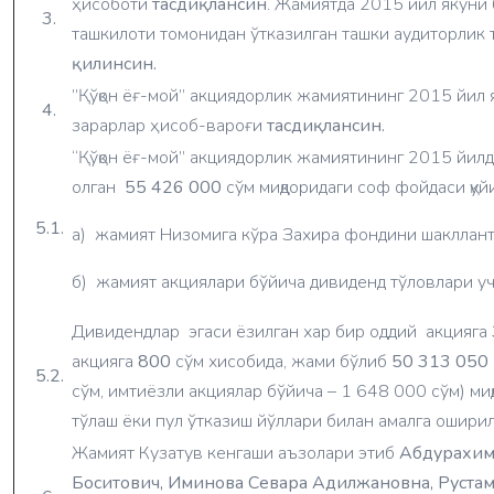
ҳисоботи
тасдиқлансин
. Жамиятда 2015 йил якуни
3.
ташкилоти томонидан ўтказилган ташки аудиторлик
қилинсин.
”Қўқон ёғ-мой” акциядорлик жамиятининг 2015 йил 
4.
зарарлар ҳисоб-вароғи
тасдиқлансин.
“Қўқон ёғ-мой” акциядорлик жамиятининг 2015 йил
олган
55 426 000
сўм миқдоридаги соф фойдаси қуйи
5.1.
а) жамият Низомига кўра Захира фондини шаклла
б) жамият акциялари бўйича дивиденд тўловлари 
Дивидендлар эгаси ёзилган хар бир оддий акцияга
акцияга
800
сўм хисобида, жами бўлиб
50 313 050
5.2.
сўм, имтиёзли акциялар бўйича – 1 648 000 сўм) миқ
тўлаш ёки пул ўтказиш йўллари билан амалга оширил
Жамият Кузатув кенгаши аъзолари этиб
Абдурахим
Боситович, Иминова Севара Адилжановна, Руста