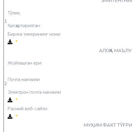
ЭМИТЕНТНИ
Тўлиқ:
1
Қисқартирилган:
Биржа тикерининг номи:
*
АЛОҚА МАЪЛ
Жойлашган ери:
Почта манзили:
2
Электрон почта манзили:
*
Расмий веб-сайти:
*
МУҲИМ ФАКТ ТЎҒР