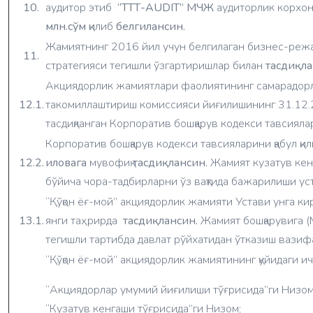
10.
аудитор этиб
“ТТТ-AUDIT” МЧЖ
аудиторлик корхо
млн.сўм
қилиб
белгилансин.
Жамиятнинг 2016 йил учун белгилаган бизнес-режас
11.
стратегияси тегишли ўзгартиришлар билан
тасдиқл
Акциядорлик жамиятлари фаолиятининг самарадорл
12.1.
такомиллаштириш комиссияси йиғилишининг 31.12.
тасдиқланган Корпоратив бошқарув кодекси тавсиял
Корпоратив бошқарув кодекси тавсияларини қабул қ
12.2.
иловага
мувофиқ
тасдиқлансин.
Жамият кузатув кен
бўйича чора-тадбирларни ўз вақтида бажарилиши ус
“Қўқон ёғ-мой” акциядорлик жамияти Устави унга ки
13.1.
янги таҳрирда
тасдиқлансин.
Жамият бошқарувига (
тегишли тартибда давлат рўйхатидан ўтказиш вазиф
“Қўқон ёғ-мой” акциядорлик жамиятининг қуйидаги ич
“Акциядорлар умумий йиғилиши тўғрисида”ги Низом
“Кузатув кенгаши тўғрисида”ги Низом;