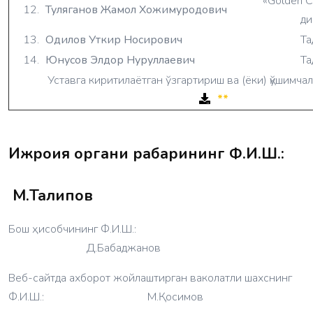
«Golden 
12.
Туляганов Жамол Хожимуродович
ди
13.
Одилов Уткир Носирович
Та
14.
Юнусов Элдор Нуруллаевич
Та
Уставга киритилаётган ўзгартириш ва (ёки) қўшимча
**
Ижроия органи раҳбарининг Ф.И.Ш.:‎
М.Талипов‎‎
Бош ҳисобчининг Ф.И.Ш.:‎
Д.Бабаджанов‎‎‎
Веб-сайтда ахборот жойлаштирган ваколатли шахснинг
Ф.И.Ш.:‎ М.Қосимов‎‎