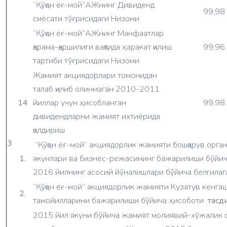
“Қўқон ёғ-мой”АЖнинг Дивиденд
99,98
сиёсати тўғрисидаги Низоми
“Қўқон ёғ-мой”АЖнинг Манфаатлар
қарама-қаршилиги вақтида ҳаракат қилиш
99,96
тартиби тўғрисидаги Низоми
Жамият акциядорлари томонидан
талаб қилиб олинмаган 2010-2011
14
йиллар учун ҳисобланган
99,98
дивидендларни жамият ихтиёрида
қолдириш
3
”Қўқон ёғ-мой” акциядорлик жамияти бошқарув орг
1.
якунлари ва бизнес-режасининг бажарилиши бўйи
2016 йилнинг асосий йўналишлари бўйича белгила
”Қўқон ёғ-мой” акциядорлик жамияти Кузатув кенга
2.
тамойилларини бажарилиши бўйича ҳисоботи
тасд
2015 йил якуни бўйича жамият молиявий-хўжалик 