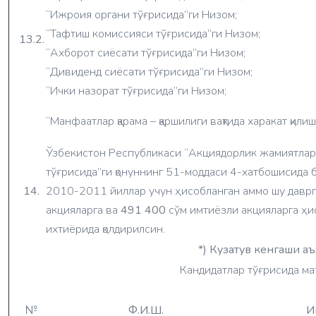
“Ижроия органи тўғрисида”ги Низом;
“Тафтиш комиссияси тўғрисида”ги Низом;
13.2.
“Ахборот сиёсати тўғрисида”ги Низом;
“Дивиденд сиёсати тўғрисида”ги Низом;
“Ички назорат тўғрисида”ги Низом;
“Манфаатлар қарама – қаршилиги вақтида харакат қили
Ўзбекистон Республикаси “Акциядорлик жамиятлари 
тўғрисида”ги қонуннинг 51-моддаси 4-хатбошисида 
14.
2010-2011 йиллар учун ҳисобланган аммо шу даврга
акцияларга ва
491 400
сўм имтиёзли акцияларга ҳи
ихтиёрида қолдирилсин.
*) Кузатув кенгаши а
Кандидатлар тўғрисида м
№
Ф.И.Ш.
И