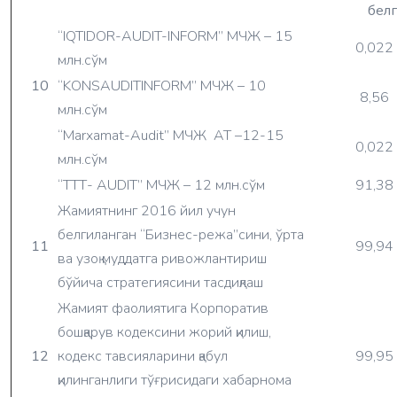
бел
“IQTIDOR-AUDIT-INFORM” МЧЖ – 15
0,022
млн.сўм
10
“KONSAUDITINFORM” МЧЖ – 10
8,56
млн.сўм
“Marxamat-Audit” МЧЖ АТ –12-15
0,022
млн.сўм
“ТTТ- AUDIT” МЧЖ – 12 млн.сўм
91,38
Жамиятнинг 2016 йил учун
белгиланган “Бизнес-режа”сини, ўрта
11
99,94
ва узоқ муддатга ривожлантириш
бўйича стратегиясини тасдиқлаш
Жамият фаолиятига Корпоратив
бошқарув кодексини жорий қилиш,
12
кодекс тавсияларини қабул
99,95
қилинганлиги тўғрисидаги хабарнома