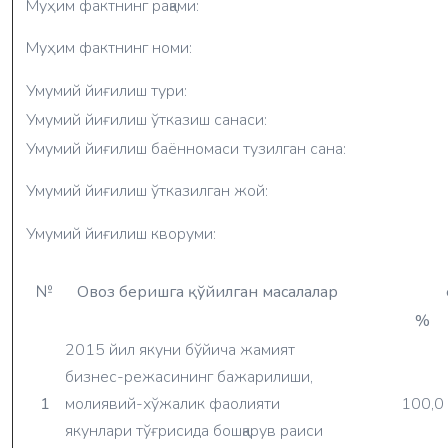
Муҳим фактнинг рақами:
Муҳим фактнинг номи:
Умумий йиғилиш тури:
Умумий йиғилиш ўтказиш санаси:
Умумий йиғилиш баённомаси тузилган сана:
Умумий йиғилиш ўтказилган жой:
Умумий йиғилиш кворуми:
№
Овоз беришга қўйилган масалалар
%
2015 йил якуни бўйича жамият
бизнес-режасининг бажарилиши,
1
молиявий-хўжалик фаолияти
100,0
якунлари тўғрисида бошқарув раиси