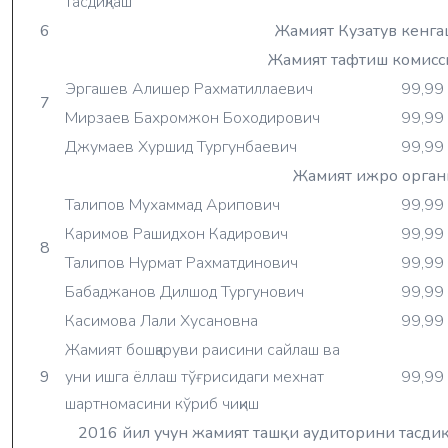
тасдиқлаш
6
Жамият Кузатув кенга
Жамият тафтиш комисс
Эргашев Алишер Рахматиллаевич
99,99
7
Мирзаев Бахромжон Боходирович
99,99
Джумаев Хуршид Тургунбаевич
99,99
Жамият ижро орган
Талипов Мухаммад Арипович
99,99
Каримов Рашидхон Кадирович
99,99
8
Талипов Нурмат Рахматдинович
99,99
Бабаджанов Дилшод Тургунович
99,99
Касимова Лали Хусановна
99,99
Жамият бошқаруви раисини сайлаш ва
9
уни ишга ёллаш тўғрисидаги мехнат
99,99
шартномасини кўриб чиқиш
2016 йил учун жамият ташқи аудиторини тасдиқ