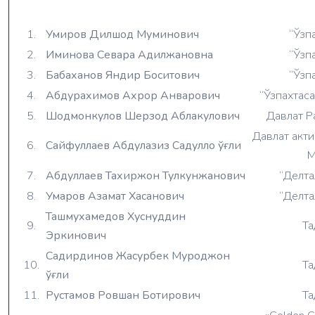
1.
Умиров Дилшод Муминович
“Ўзп
2.
Иминова Севара Адилжановна
“Ўзп
3.
Бабаханов Яндир Боситович
“Ўзп
4.
Абдурахимов Ахрор Анварович
“Ўзпахтас
5.
Шодмонкулов Шерзод Аблакулович
Давлат Р
Давлат акт
6.
Сайфуллаев Абдулазиз Садулло ўғли
М
7.
Абдуллаев Тахиржон Тулкунжанович
“Делт
8.
Умаров Азамат Хасанович
“Делт
Ташмухамедов Хуснуддин
9.
Та
Эркинович
Садирдинов Жасурбек Муроджон
10.
Та
ўғли
11.
Рустамов Ровшан Ботирович
Та