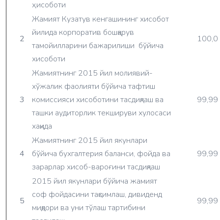
ҳисоботи
Жамият Кузатув кенгашининг хисобот
йилида корпоратив бошқарув
2
100,0
тамойилларини бажарилиши бўйича
хисоботи
Жамиятнинг 2015 йил молиявий-
хўжалик фаолияти бўйича тафтиш
3
комиссияси хисоботини тасдиқлаш ва
99,99
ташки аудиторлик текшируви хулосаси
хақида
Жамиятнинг 2015 йил якунлари
4
бўйича бухгалтерия баланси, фойда ва
99,99
зарарлар хисоб-вароғини тасдиқлаш
2015 йил якунлари бўйича жамият
соф фойдасини тақсимлаш, дивиденд
5
99,99
миқдори ва уни тўлаш тартибини