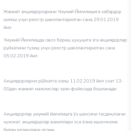
Жамият акциядорларини Умумий Йиғилишига хабардор
қилиш учун реестр шакллантирилган сана 29.01.2019
йил.
Умумий Йиғилишда овоз бериш ҳуқуқига эга акциядорлар
руйхатини тузиш учун реестр шакллантирилган сана
05.02.2019 йил.
Акциядорларни рўйхатга олиш 11.02.2019 йил соат 13-
00дан жамият мажлислар зали фойесида бошланади.
Акциядорлар умумий йиғилишга ўз шахсини тасдиқловчи
хужжат, акциядорлар вакиллари эса ёзма ишончнома
билан келишлари лозим.