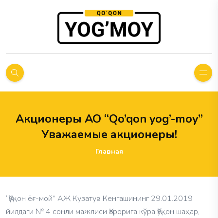
Акционеры АО “Qo’qon yog’-moy”
Уважаемые акционеры!
Главная
“Қўқон ёғ-мой” АЖ Кузатув Кенгашининг 29.01.2019
йилдаги № 4 сонли мажлиси Қарорига кўра Қўқон шаҳар,