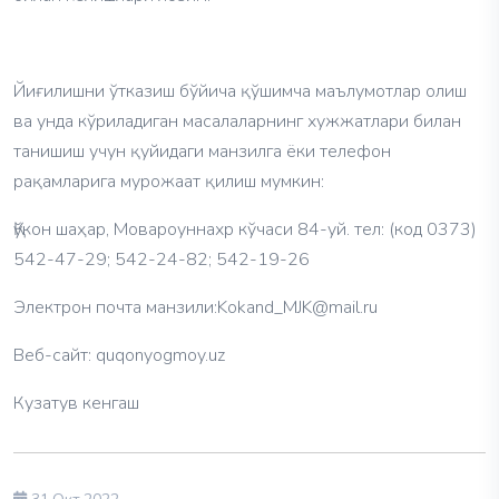
Йиғилишни ўтказиш бўйича қўшимча маълумотлар олиш
ва унда кўриладиган масалаларнинг хужжатлари билан
танишиш учун қуйидаги манзилга ёки телефон
рақамларига мурожаат қилиш мумкин:
Қўкон шаҳар, Мовароуннахр кўчаси 84-уй. тел: (код 0373)
542-47-29; 542-24-82; 542-19-26
Электрон почта манзили:Kokand_MJK@mail.ru
Веб-сайт: quqonyogmoy.uz
Кузатув кенгаш