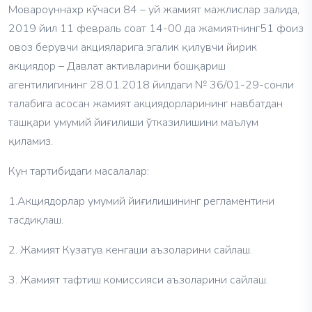
Мовароуннахр кўчаси 84 – уй жамият мажлислар залида,
2019 йил 11 февраль соат 14-00 да жамиятнинг51 фоиз
овоз берувчи акцияларига эгалик қилувчи йирик
акциядор – Давлат активларини бошқариш
агентилигининг 28.01.2018 йилдаги № 36/01-29-сонли
талабига асосан жамият акциядорларининг навбатдан
ташқари умумий йиғилиши ўтказилишини маълум
қиламиз.
Кун тартибидаги масалалар:
1.Акциядорлар умумий йиғилишининг регламентини
тасдиқлаш.
2. Жамият Кузатув кенгаши аъзоларини сайлаш.
3. Жамият тафтиш комиссияси аъзоларини сайлаш.